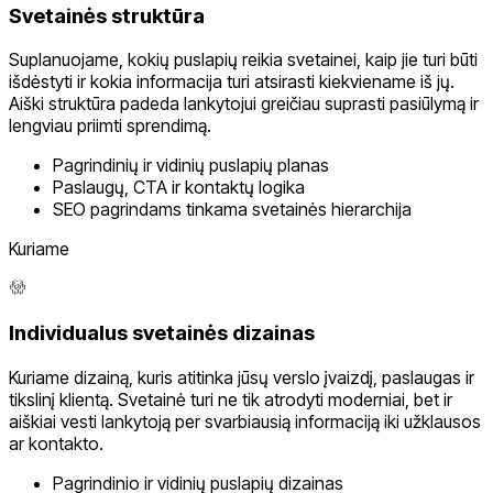
Svetainės struktūra
Suplanuojame, kokių puslapių reikia svetainei, kaip jie turi būti
išdėstyti ir kokia informacija turi atsirasti kiekviename iš jų.
Aiški struktūra padeda lankytojui greičiau suprasti pasiūlymą ir
lengviau priimti sprendimą.
Pagrindinių ir vidinių puslapių planas
Paslaugų, CTA ir kontaktų logika
SEO pagrindams tinkama svetainės hierarchija
Kuriame
Individualus svetainės dizainas
Kuriame dizainą, kuris atitinka jūsų verslo įvaizdį, paslaugas ir
tikslinį klientą. Svetainė turi ne tik atrodyti moderniai, bet ir
aiškiai vesti lankytoją per svarbiausią informaciją iki užklausos
ar kontakto.
Pagrindinio ir vidinių puslapių dizainas