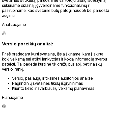
svetainės struktūrą, paruošiame vartotojui aiškų išdėstymą,
sukuriame dizainą, įgyvendiname funkcionalumą ir
pasirūpiname, kad svetainė būtų patogi naudoti bei paruošta
augimui.
Analizuojame
Verslo poreikių analizė
Prieš pradedant kurti svetainę, išsiaiškiname, kam ji skirta,
kokį veiksmą turi atlikti lankytojas ir kokią informaciją svarbu
pateikti. Tai padeda kurti ne tik gražų puslapį, bet ir aiškų
verslo įrankį.
Verslo, paslaugų ir tikslinės auditorijos analizė
Pagrindinių svetainės tikslų išgryninimas
Kliento kelio ir svarbiausių veiksmų planavimas
Planuojame