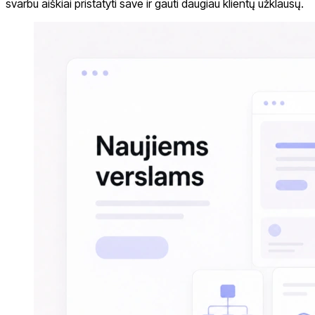
svarbu aiškiai pristatyti save ir gauti daugiau klientų užklausų.