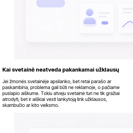
Kai svetainė neatveda pakankamai užklausų
Jei žmonės svetainėje apsilanko, bet retai parašo ar
paskambina, problema gali būti ne reklamoje, o pačiame
puslapio aiškume. Tokiu atveju svetainė turi ne tik gražiai
atrodyti, bet ir aiškiai vesti lankytoją link užklausos,
skambučio ar kito veiksmo.