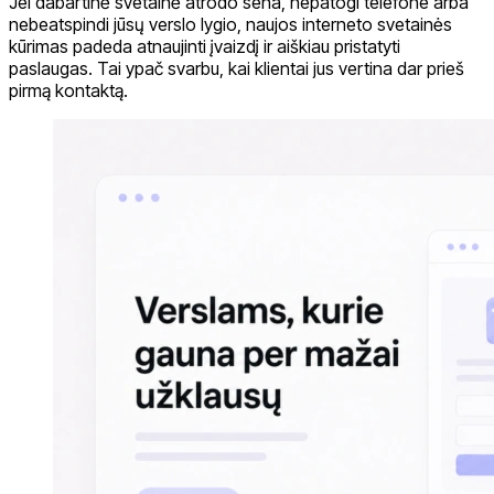
Jei dabartinė svetainė atrodo sena, nepatogi telefone arba
nebeatspindi jūsų verslo lygio, naujos interneto svetainės
kūrimas padeda atnaujinti įvaizdį ir aiškiau pristatyti
paslaugas. Tai ypač svarbu, kai klientai jus vertina dar prieš
pirmą kontaktą.