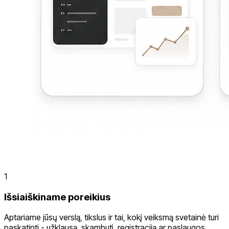
1
Išsiaiškiname poreikius
Aptariame jūsų verslą, tikslus ir tai, kokį veiksmą svetainė turi
paskatinti - užklausą, skambutį, registraciją ar paslaugos