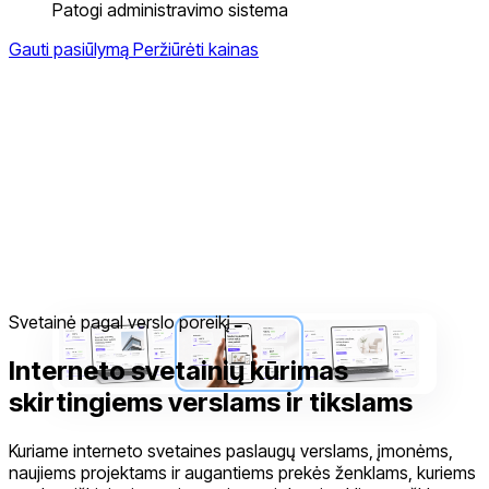
Patogi administravimo sistema
Gauti pasiūlymą
Peržiūrėti kainas
Svetainė pagal verslo poreikį
Interneto svetainių kūrimas
skirtingiems verslams ir tikslams
Kuriame interneto svetaines paslaugų verslams, įmonėms,
naujiems projektams ir augantiems prekės ženklams, kuriems