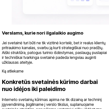
Verslams, kurie nori ilgalaikio augimo
Jei svetainė turi būti ne tik vizitinė kortelė, bet ir realus klientų
pritraukimo kanalas, svarbu ją kurti strategiškai nuo pradžių.
Aiški struktūra, patogus turinio išdėstymas, paslaugų puslapiai
ir techniškai tvarkinga svetainė padeda lengviau auginti
užklausas ateityje.
Ką atliekame
Konkretūs svetainės kūrimo darbai
nuo idėjos iki paleidimo
Interneto svetainių kūrimas apima ne tik dizainą ar techninį
įgyvendinimą. Įsigiliname į verslo tikslus, suplanuojame