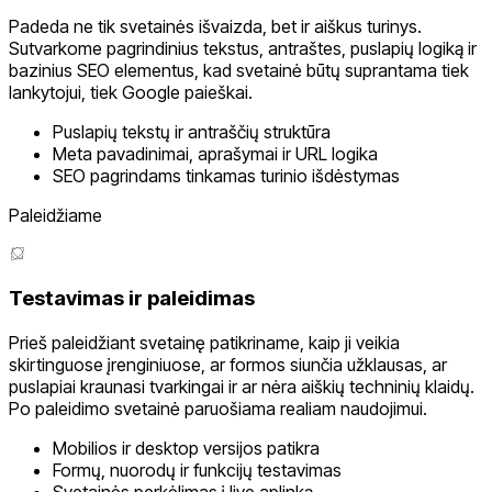
Padeda ne tik svetainės išvaizda, bet ir aiškus turinys.
Sutvarkome pagrindinius tekstus, antraštes, puslapių logiką ir
bazinius SEO elementus, kad svetainė būtų suprantama tiek
lankytojui, tiek Google paieškai.
Puslapių tekstų ir antraščių struktūra
Meta pavadinimai, aprašymai ir URL logika
SEO pagrindams tinkamas turinio išdėstymas
Paleidžiame
Testavimas ir paleidimas
Prieš paleidžiant svetainę patikriname, kaip ji veikia
skirtinguose įrenginiuose, ar formos siunčia užklausas, ar
puslapiai kraunasi tvarkingai ir ar nėra aiškių techninių klaidų.
Po paleidimo svetainė paruošiama realiam naudojimui.
Mobilios ir desktop versijos patikra
Formų, nuorodų ir funkcijų testavimas