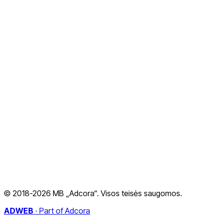
El. parduotuvių kūrimas
SEO Paslaugos
Svetainių ir parduotuvių priežiūra
Programavimo paslaugos
Visos paslaugos
Apie mus
Atlikti darbai
Atsiliepimai
Kontaktai
Privatumo politika
© 2018-2026 MB „Adcora“. Visos teisės saugomos.
Nemokami įrankiai verslui
Naujienos
ADWEB
·
Part of Adcora