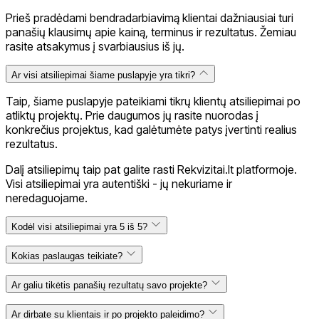
Prieš pradėdami bendradarbiavimą klientai dažniausiai turi
panašių klausimų apie kainą, terminus ir rezultatus. Žemiau
rasite atsakymus į svarbiausius iš jų.
Ar visi atsiliepimai šiame puslapyje yra tikri?
Taip, šiame puslapyje pateikiami tikrų klientų atsiliepimai po
atliktų projektų. Prie daugumos jų rasite nuorodas į
konkrečius projektus, kad galėtumėte patys įvertinti realius
rezultatus.
Dalį atsiliepimų taip pat galite rasti Rekvizitai.lt platformoje.
Visi atsiliepimai yra autentiški - jų nekuriame ir
neredaguojame.
Kodėl visi atsiliepimai yra 5 iš 5?
Orientuojamės į kokybišką rezultatą ir sklandų
Kokias paslaugas teikiate?
bendradarbiavimo procesą - nuo pirmos žinutės iki projekto
įgyvendinimo. Mūsų tikslas, kad klientas liktų patenkintas ne
Teikiame internetinių svetainių ir elektroninių parduotuvių
Ar galiu tikėtis panašių rezultatų savo projekte?
tik galutiniu rezultatu, bet ir visa patirtimi, todėl natūraliai
kūrimo, SEO optimizavimo, WordPress priežiūros bei
sulaukiame teigiamų atsiliepimų.
individualių sprendimų kūrimo paslaugas.
Kiekvienas projektas yra skirtingas, todėl rezultatai priklauso
Ar dirbate su klientais ir po projekto paleidimo?