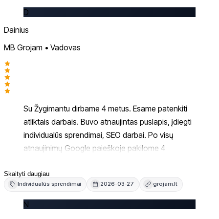
reikalingus IT sprendimus gauname greitai,
D
profesionaliai ir už prieinamą kainą. Žygimantas
Dainius
visuomet įsigilina į mūsų poreikius ir padeda rasti
MB Grojam • Vadovas
efektyviausią sprendimą. Nuoširdžiai
rekomenduoju!
Su Žygimantu dirbame 4 metus. Esame patenkiti
atliktais darbais. Buvo atnaujintas puslapis, įdiegti
individualūs sprendimai, SEO darbai. Po visų
atnaujinimų Google paieškoje pakilome 4
pozicijomis aukščiau. Rekomenduojame!
Skaityti daugiau
Individualūs sprendimai
2026-03-27
grojam.lt
N