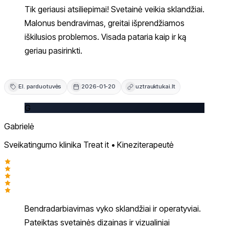
Tik geriausi atsiliepimai! Svetainė veikia sklandžiai.
Malonus bendravimas, greitai išprendžiamos
iškilusios problemos. Visada pataria kaip ir ką
geriau pasirinkti.
El. parduotuvės
2026-01-20
uztrauktukai.lt
G
Gabrielė
Sveikatingumo klinika Treat it • Kineziterapeutė
Bendradarbiavimas vyko sklandžiai ir operatyviai.
Pateiktas svetainės dizainas ir vizualiniai