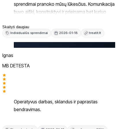
sprendimai pranoko mūsų lūkesčius. Komunikacija
buvo aiški, konstruktyvi ir prieinama bet kuriuo
metu. Visi klausimai bei techniniai aspektai buvo
sprendžiami profesionaliai, operatyviai ir
Skaityti daugiau
Individualūs sprendimai
2026-01-18
treatit.lt
geranoriškai. Vertiname aukštą kompetenciją ir
darbo kultūrą, todėl drąsiai rekomenduojame.
I
Ignas
MB DETESTA
Operatyvus darbas, sklandus ir paprastas
bendravimas.