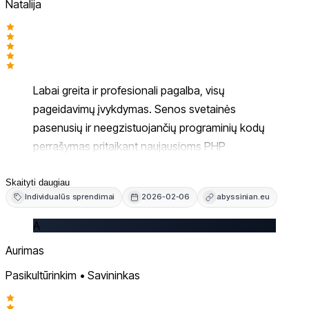
Natalija
Labai greita ir profesionali pagalba, visų
pageidavimų įvykdymas. Senos svetainės
pasenusių ir neegzistuojančių programinių kodų
perrašymas pritaikant naujausioms PHP
versijoms, duomenų bazės ryšio ir užklausų
mechanizmo perprogramavimas. Nesitikėjau kad
Skaityti daugiau
Individualūs sprendimai
2026-02-06
abyssinian.eu
pavyks išsaugoti nustojusią veikti svetainę, kuriai
buvo skirti metai meilės ir įdirbio. O dabar ne tik
A
išsaugota bet ir veiks dar ne vieną dešimtmetį.
Aurimas
Žygimantai, lenkiu galvą - Jūs esate tikras
Pasikultūrinkim • Savininkas
išsigelbėjimas!