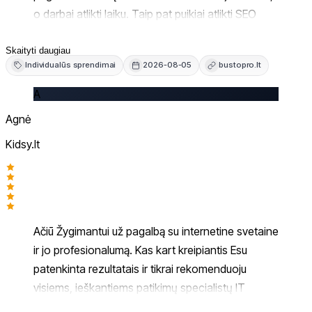
o darbai atlikti laiku. Taip pat puikiai atlikti SEO
optimizavimo darbai - per gana trumpą laiką
svarbiausios pozicijos „Google“ paieškoje pakilo į
Skaityti daugiau
Individualūs sprendimai
2026-08-05
bustopro.lt
TOP 5. Rezultatai akivaizdūs, todėl drąsiai
rekomenduojame šią įmonę ieškantiems patikimų
A
svetainių kūrimo ir SEO specialistų. Viskas liuks!
Agnė
Kidsy.lt
Ačiū Žygimantui už pagalbą su internetine svetaine
ir jo profesionalumą. Kas kart kreipiantis Esu
patenkinta rezultatais ir tikrai rekomenduoju
visiems, ieškantiems patikimų specialistų IT
srityje.