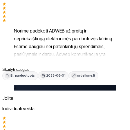
Norime padėkoti ADWEB už greitą ir
nepriekaištingą elektroninės parduotuvės kūrimą.
Esame daugiau nei patenkinti jų sprendimais,
pasiūlymais ir darbu. Adweb komunikacija yra
aukščiausio lygio, atsakymus visada gaudavome
greitai ir išsamiai. Po atlikto parduotuvės kūrimo iki
Skaityti daugiau
El. parduotuvės
2023-06-01
qrdelione.lt
šiol bendraujame ir iškilus kokiems nors
klausimams, visada ir efektyviai sulauksime
J
pagalbos. Nuoširdus ačiū nuo Qrdelione.lt
Jolita
Individuali veikla