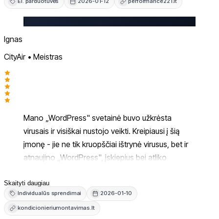
El. parduotuvės
2026-01-12
performance221.lt
I
Ignas
CityAir • Meistras
Mano „WordPress" svetainė buvo užkrėsta
virusais ir visiškai nustojo veikti. Kreipiausi į šią
įmonę - jie ne tik kruopščiai ištrynė virusus, bet ir
atnaujino „WordPress", įskiepius bei atliko
reikalingus pakeitimus, kad svetainė veiktų
stabiliai. Už paslaugą sumokėjau panašią kainą
Skaityti daugiau
Individualūs sprendimai
2026-01-10
kaip kitai įmonei, kuri buvo pašalinusi tik virusus,
kondicionieriumontavimas.lt
tačiau problemos ten kartodavosi kas 2-3 dienas.