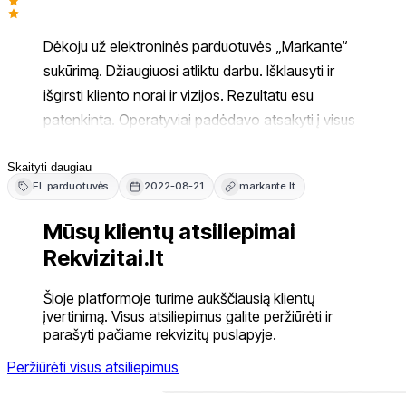
Dėkoju už elektroninės parduotuvės „Markante“
sukūrimą. Džiaugiuosi atliktu darbu. Išklausyti ir
išgirsti kliento norai ir vizijos. Rezultatu esu
patenkinta. Operatyviai padėdavo atsakyti į visus
man kylančius klausimus. Puikus nuotolinis
bendravimas. Nuoširdus darbas. Pagirtina
Skaityti daugiau
El. parduotuvės
2022-08-21
markante.lt
kantrybė bandant rast tinkamus sprendimus
abioms šalims. Rekomenduoju.
Mūsų klientų atsiliepimai
Rekvizitai.lt
Šioje platformoje turime aukščiausią klientų
įvertinimą. Visus atsiliepimus galite peržiūrėti ir
parašyti pačiame rekvizitų puslapyje.
Peržiūrėti visus atsiliepimus