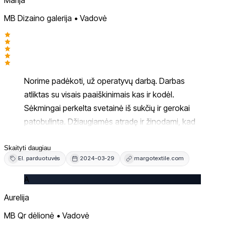
MB Dizaino galerija • Vadovė
Norime padėkoti, už operatyvų darbą. Darbas
atliktas su visais paaiškinimais kas ir kodėl.
Sėkmingai perkelta svetainė iš sukčių ir gerokai
patobulinta. Džiaugiamės atradę ir žinodami, kad
galime kreiptis visada pagalbos.
Rekomenduojame!
Skaityti daugiau
El. parduotuvės
2024-03-29
margotextile.com
A
Aurelija
MB Qr dėlionė • Vadovė