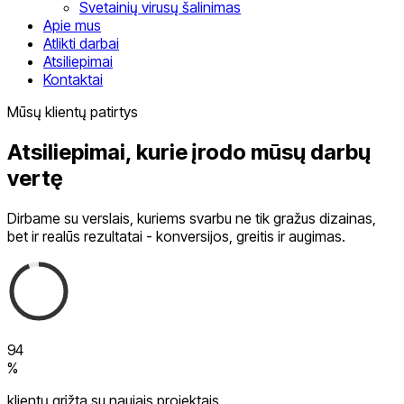
Svetainių virusų šalinimas
Apie mus
Atlikti darbai
Atsiliepimai
Kontaktai
Mūsų klientų patirtys
Atsiliepimai, kurie įrodo mūsų darbų
vertę
0
1
Dirbame su verslais, kuriems svarbu ne tik gražus dizainas,
2
bet ir realūs rezultatai - konversijos, greitis ir augimas.
3
4
5
0
6
1
7
2
8
3
9
4
%
5
6
klientų grįžta su naujais projektais