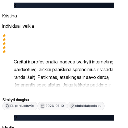
Šiuo atveju viskas sutvarkyta profesionaliai.
K
Rekomenduoju, nes jie žino ka daro!
Kristina
Individuali veikla
Greitai ir profesionaliai padeda tvarkyti internetinę
parduotuvę, aiškiai paaiškina sprendimus ir visada
randa išeitį. Patikimas, atsakingas ir savo darbą
išmanantis specialistas. Jeigu ieškote patikimo ir
darbštaus žmogaus, tuomet būtinai kreipkitės čia.
Didelis ačiū už pagalbą ir malonų
Skaityti daugiau
El. parduotuvės
2026-01-10
siulaiklaipeda.eu
bendradarbiavimą.
M
Marija