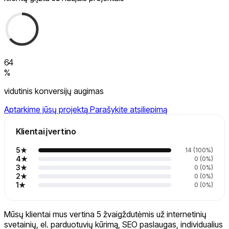
7
0
8
1
9
2
0
3
1
4
2
5
3
6
4
7
%
5
8
6
vidutinis konversijų augimas
9
7
8
Aptarkime jūsų projektą
Parašykite atsiliepimą
9
Klientai įvertino
5★
14 (100%)
4★
0 (0%)
3★
0 (0%)
2★
0 (0%)
1★
0 (0%)
Mūsų klientai mus vertina 5 žvaigždutėmis už internetinių
svetainių, el. parduotuvių kūrimą, SEO paslaugas, individualius