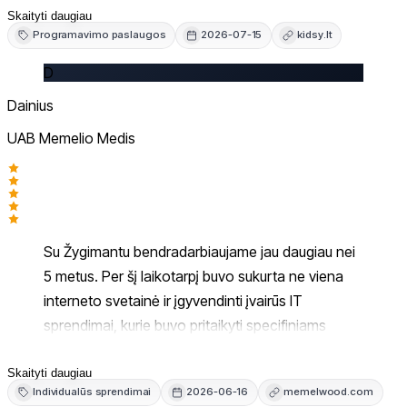
Skaityti daugiau
Programavimo paslaugos
2026-07-15
kidsy.lt
D
Dainius
UAB Memelio Medis
Su Žygimantu bendradarbiaujame jau daugiau nei
5 metus. Per šį laikotarpį buvo sukurta ne viena
interneto svetainė ir įgyvendinti įvairūs IT
sprendimai, kurie buvo pritaikyti specifiniams
mūsų įmonės poreikiams bei padėjo reikšmingai
pagerinti darbo procesų efektyvumą.
Skaityti daugiau
Individualūs sprendimai
2026-06-16
memelwood.com
Bendradarbiavimą tęsiame ir šiandien, nes visus