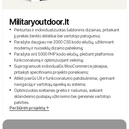
Militaryoutdoor.lt
Perkurtas ir individualizuotas šabloninis dizainas, pritaikant
jį prekės ženklo stilistikai bei vartotojo patogumui;
Parašyta daugiau nei 2000 CSS kodo eilučių, užtikrinant
modernų ir nuoseklų dizaino pateikimą;
Parašyta virš 5000 PHP kodo eilučių, plečiant platformos
funkcionalumą ir optimizuojant veikimą;
Suprogramuoti individualūs WooCommerce įskiepiai,
pritaikyti specifiniams projekto poreikiams;
Atlikti įvairūs UX ir funkcionalumo patobulinimai, gerinant
navigaciją ir vartotojų sąveiką su sistema;
Optimizuotas svetainės greitis ir našumas, siekiant
sklandesnio puslapių užkrovimo bei geresnės vartotojo
patirties.
Peržiūrėti projektą