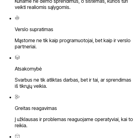
Kuriame ne demo sprendimus, o sistemas, kurios turi
veikti realiomis sąlygomis.
Verslo supratimas
Mąstome ne tik kaip programuotojai, bet kaip ir verslo
partneriai.
Atsakomybė
Svarbus ne tik atliktas darbas, bet ir tai, ar sprendimas
iš tikrųjų veikia.
Greitas reagavimas
Į užklausas ir problemas reaguojame operatyviai, kai to
reikia.