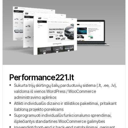
Performance221.lt
Sukurta trijų skirtingų šalių parduotuvių sistema (.lt, .ee, .lv),
valdoma iš vienos WordPress / WooCommerce
administravimo aplinkos
Atlikti individualūs dizaino ir stilistikos pakeitimai, pritaikant
šabloną projekto poreikiams
Suprogramuoti individualūs funkcionalumo sprendimai,
išplečiantys standartines WooCommerce galimybes
Įgyvendinti front-end ir back-end patobulinimai, gerinant