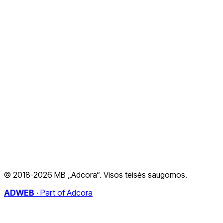
El. parduotuvių kūrimas
SEO Paslaugos
Svetainių ir parduotuvių priežiūra
Programavimo paslaugos
Visos paslaugos
Apie mus
Atlikti darbai
Atsiliepimai
Kontaktai
Privatumo politika
© 2018-2026 MB „Adcora“. Visos teisės saugomos.
Nemokami įrankiai verslui
Naujienos
ADWEB
·
Part of Adcora