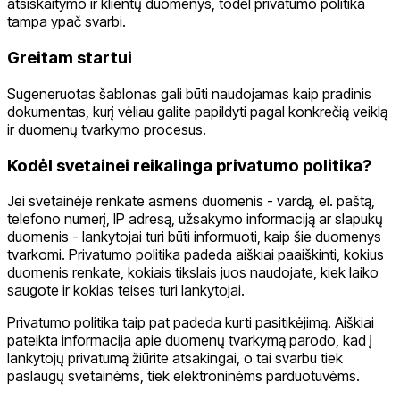
atsiskaitymo ir klientų duomenys, todėl privatumo politika
tampa ypač svarbi.
Greitam startui
Sugeneruotas šablonas gali būti naudojamas kaip pradinis
dokumentas, kurį vėliau galite papildyti pagal konkrečią veiklą
ir duomenų tvarkymo procesus.
Kodėl svetainei reikalinga privatumo politika?
Jei svetainėje renkate asmens duomenis - vardą, el. paštą,
telefono numerį, IP adresą, užsakymo informaciją ar slapukų
duomenis - lankytojai turi būti informuoti, kaip šie duomenys
tvarkomi. Privatumo politika padeda aiškiai paaiškinti, kokius
duomenis renkate, kokiais tikslais juos naudojate, kiek laiko
saugote ir kokias teises turi lankytojai.
Privatumo politika taip pat padeda kurti pasitikėjimą. Aiškiai
pateikta informacija apie duomenų tvarkymą parodo, kad į
lankytojų privatumą žiūrite atsakingai, o tai svarbu tiek
paslaugų svetainėms, tiek elektroninėms parduotuvėms.